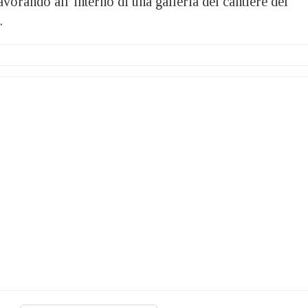
vorando all’interno di una galleria del cantiere del
.