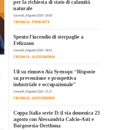
per la richiesta di stato di calamità
naturale
Giovedì, 6 Agosto 2026 - 19:00
CRONACA
-
PIEMONTE
Spento l’incendio di sterpaglie a
Felizzano
Giovedì, 6 Agosto 2026 - 18:41
CRONACA
-
ALESSANDRIA
Lunedì, 23 Ottobre 2023 - 05:20
Domenica, 22 Ottobre 2023 - 11:
Cronaca
Cronaca
Uil su rinnovo Aia Syensqo: “Risposte
.
L’antimateria: cos’è e
Il cibo unisce: risott
su prevenzione e prospettiva
quanto la conosciamo
cuscus per assaggi
industriale e occupazionale”
il bello della
Giovedì, 6 Agosto 2026 - 17:17
condivisione
CRONACA
-
ALESSANDRIA
Coppa Italia serie D: il via domenica 23
agosto con Alessandria Calcio-Asti e
Borgosesia-Derthona