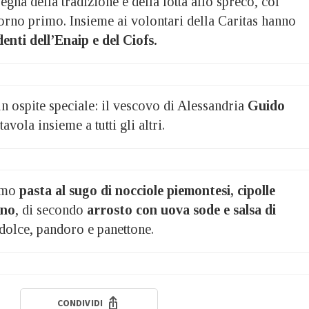
egna della tradizione e della lotta allo spreco, col
iorno primo. Insieme ai volontari della Caritas hanno
enti dell’Enaip e del Ciofs.
n ospite speciale: il vescovo di Alessandria
Guido
avola insieme a tutti gli altri.
rimo
pasta al sugo di nocciole piemontesi, cipolle
gno
, di secondo
arrosto con uova sode e salsa di
 dolce, pandoro e panettone.
CONDIVIDI