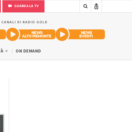
GUARDA LA TV
I CANALI DI RADIO GOLD
TÀ
ON DEMAND