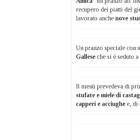
Amica
” un pranzo all’ins
recupero dei piatti del g
lavorato anche
nove stud
Un pranzo speciale con u
Gallese
che si è seduto a t
Il menù prevedeva di p
stufate e miele di casta
capperi e acciughe
e, di