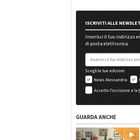
ISCRIVITI ALLE NEWSLE
Inserisci il tuo indirizzo 
di posta elettronica.
Indirizzo email
Scegli le tue edizioni:
News Alessandria
Accetto l'iscrizione e la
GUARDA ANCHE