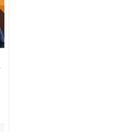
Lunedì, 23 Ottobre 2023 - 05:20
Domenica, 22 Ottobre 2023 - 11:
Cronaca
Cronaca
.
L’antimateria: cos’è e
Il cibo unisce: risott
quanto la conosciamo
cuscus per assaggi
il bello della
condivisione