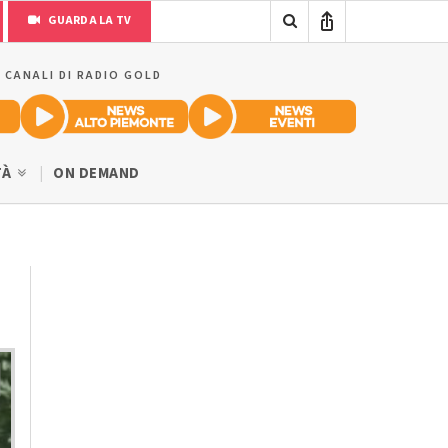
GUARDA LA TV
I CANALI DI RADIO GOLD
TÀ
ON DEMAND