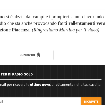
o si è alzata dai campi e i pompieri stanno lavorando
ndio che sta anche provocando
forti rallentamenti ver
zione Piacenza.
(Ringraziamo Martina per il video)
CONDIVIDI
TTER DI RADIO GOLD
email per ricevere le
ultime news
direttamente nella tua casella
ISCRIVITI