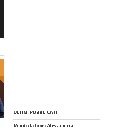
ULTIMI PUBBLICATI
Lunedì, 23 Ottobre 2023 - 05:20
Domenica, 22 Ottobre 2023 - 11:
Rifiuti da fuori Alessandria
Cronaca
Cronaca