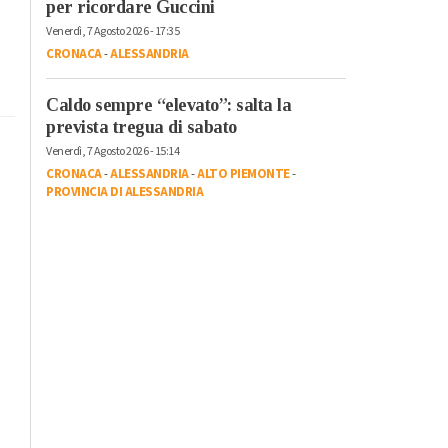
per ricordare Guccini
Venerdì, 7 Agosto 2026 - 17:35
CRONACA
-
ALESSANDRIA
Caldo sempre “elevato”: salta la
prevista tregua di sabato
Venerdì, 7 Agosto 2026 - 15:14
CRONACA
-
ALESSANDRIA
-
ALTO PIEMONTE
-
PROVINCIA DI ALESSANDRIA