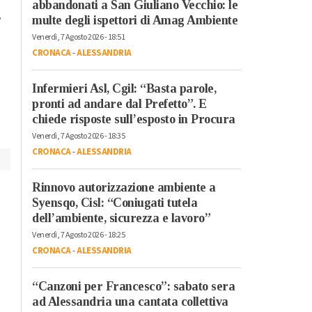
abbandonati a San Giuliano Vecchio: le
.
L’antimateria: cos’è e
Il cibo unisce: risott
multe degli ispettori di Amag Ambiente
quanto la conosciamo
cuscus per assaggi
Venerdì, 7 Agosto 2026 - 18:51
il bello della
CRONACA
-
ALESSANDRIA
condivisione
Infermieri Asl, Cgil: “Basta parole,
pronti ad andare dal Prefetto”. E
chiede risposte sull’esposto in Procura
Venerdì, 7 Agosto 2026 - 18:35
CRONACA
-
ALESSANDRIA
Rinnovo autorizzazione ambiente a
Syensqo, Cisl: “Coniugati tutela
dell’ambiente, sicurezza e lavoro”
Venerdì, 7 Agosto 2026 - 18:25
CRONACA
-
ALESSANDRIA
“Canzoni per Francesco”: sabato sera
ad Alessandria una cantata collettiva