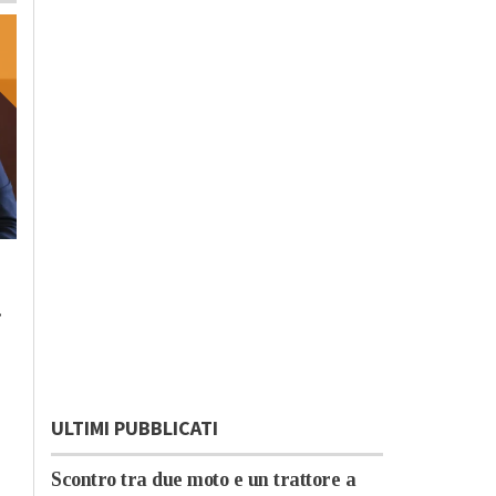
Lunedì, 23 Ottobre 2023 - 05:20
Domenica, 22 Ottobre 2023 - 11:
Cronaca
Cronaca
.
L’antimateria: cos’è e
Il cibo unisce: risott
quanto la conosciamo
cuscus per assaggi
il bello della
condivisione
ULTIMI PUBBLICATI
Scontro tra due moto e un trattore a