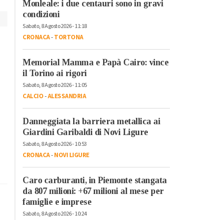
Monleale: i due centauri sono in gravi
condizioni
Sabato, 8 Agosto 2026 - 11:18
CRONACA
-
TORTONA
Memorial Mamma e Papà Cairo: vince
il Torino ai rigori
Sabato, 8 Agosto 2026 - 11:05
CALCIO
-
ALESSANDRIA
Danneggiata la barriera metallica ai
Giardini Garibaldi di Novi Ligure
Sabato, 8 Agosto 2026 - 10:53
CRONACA
-
NOVI LIGURE
Caro carburanti, in Piemonte stangata
da 807 milioni: +67 milioni al mese per
famiglie e imprese
Sabato, 8 Agosto 2026 - 10:24