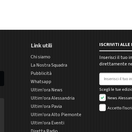
ISCRIVITI ALL
Link utili
Chi siamo
Inserisci il tuo 
direttamente nel
La Nostra Squadra
Pubblicità
Indirizzo email
Whatsapp
Ultim'ora News
Scegli le tue edizio
Ultim'ora Alessandria
News Alessan
Ultim'ora Pavia
Accetto l'iscr
Ultim'ora Alto Piemonte
Ultim'ora Eventi
Diretta Radio