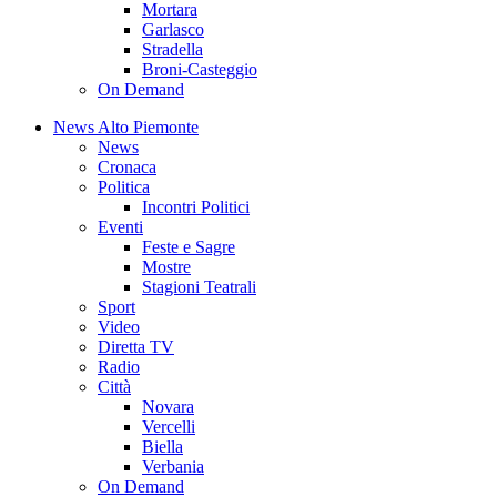
Mortara
Garlasco
Stradella
Broni-Casteggio
On Demand
News Alto Piemonte
News
Cronaca
Politica
Incontri Politici
Eventi
Feste e Sagre
Mostre
Stagioni Teatrali
Sport
Video
Diretta TV
Radio
Città
Novara
Vercelli
Biella
Verbania
On Demand