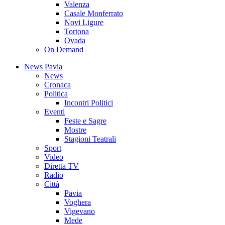
Valenza
Casale Monferrato
Novi Ligure
Tortona
Ovada
On Demand
News Pavia
News
Cronaca
Politica
Incontri Politici
Eventi
Feste e Sagre
Mostre
Stagioni Teatrali
Sport
Video
Diretta TV
Radio
Città
Pavia
Voghera
Vigevano
Mede