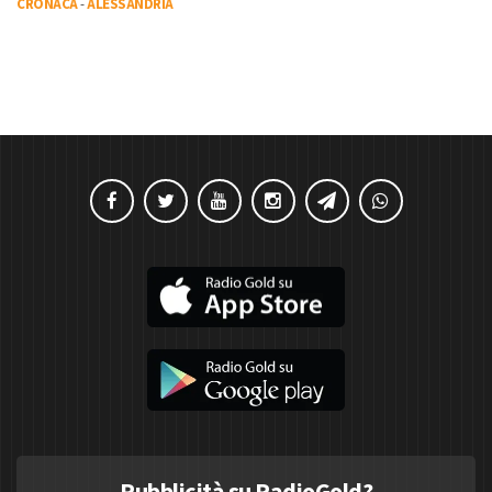
CRONACA
-
ALESSANDRIA
Pubblicità su RadioGold?