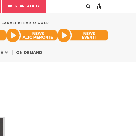
GUARDA LA TV
I CANALI DI RADIO GOLD
TÀ
ON DEMAND