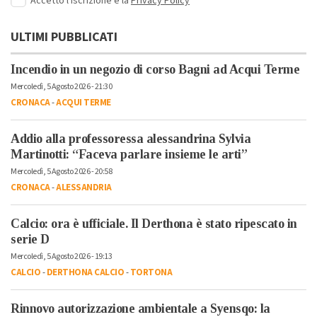
Accetto l'iscrizione e la
Privacy Policy
ULTIMI PUBBLICATI
Incendio in un negozio di corso Bagni ad Acqui Terme
Mercoledì, 5 Agosto 2026 - 21:30
CRONACA
-
ACQUI TERME
Addio alla professoressa alessandrina Sylvia
Martinotti: “Faceva parlare insieme le arti”
Mercoledì, 5 Agosto 2026 - 20:58
CRONACA
-
ALESSANDRIA
Calcio: ora è ufficiale. Il Derthona è stato ripescato in
serie D
Mercoledì, 5 Agosto 2026 - 19:13
CALCIO
-
DERTHONA CALCIO
-
TORTONA
Rinnovo autorizzazione ambientale a Syensqo: la