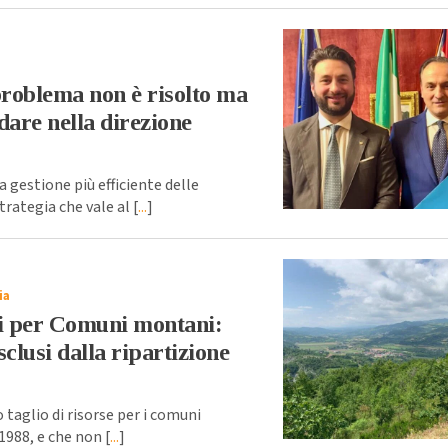
 problema non è risolto ma
are nella direzione
 gestione più efficiente delle
trategia che vale al [
...
]
ia
di per Comuni montani:
clusi dalla ripartizione
taglio di risorse per i comuni
1988, e che non [
...
]