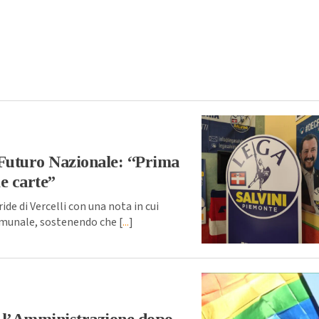
a Futuro Nazionale: “Prima
le carte”
de di Vercelli con una nota in cui
comunale, sostenendo che [
...
]