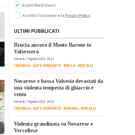
Eventi Nord-Ovest
Accetto l'iscrizione e la
Privacy Policy
ULTIMI PUBBLICATI
Brucia ancora il Monte Barone in
Valsessera
Venerdì, 7 Agosto 2026 - 20:11
CRONACA
-
ALTO PIEMONTE
-
BIELLA
-
VERCELLI
Novarese e bassa Valsesia devastati da
una violenta tempesta di ghiaccio e
vento
Venerdì, 7 Agosto 2026 - 19:23
CRONACA
-
ALTO PIEMONTE
-
NOVARA
-
VERCELLI
Violenta grandinata su Novarese e
Vercellese