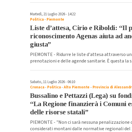
Martedì, 21 Luglio 2026 - 14:22
Politica
-
Piemonte
Liste d’attesa, Cirio e Riboldi: “Il
riconoscimento Agenas aiuta ad and
giusta”
PIEMONTE - Ridurre le liste d'attesa attraverso una
prenotazioni e delle agende sanitarie. È questa la s
Sabato, 11 Luglio 2026 - 06:10
Cronaca
-
Politica
-
Alto Piemonte
-
Provincia di Alessandr
Bussalino e Pettazzi (Lega) su fon
“La Regione finanzierà i Comuni es
delle risorse statali”
PIEMONTE - "Non ci sarà nessuna penalizzazione o 
considerati montani dalle normative regionali del 