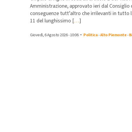
Amministrazione, approvato ieri dal Consiglio d
conseguenze tutt’altro che irrilevanti in tutt
11 del lunghissimo [
…
]
-
Giovedì, 6 Agosto 2026 - 10:06
Politica
-
Alto Piemonte
-
B