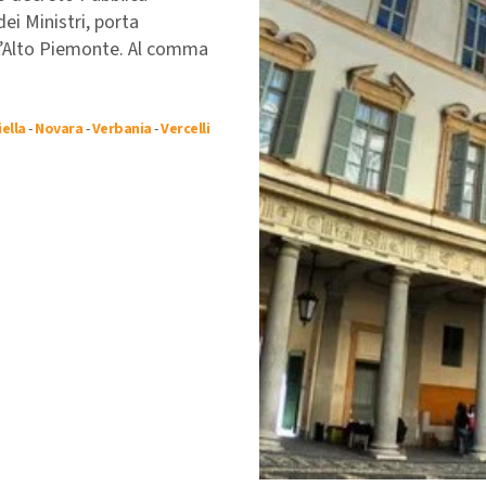
ei Ministri, porta
o l’Alto Piemonte. Al comma
iella
-
Novara
-
Verbania
-
Vercelli