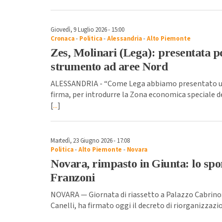
Giovedì, 9 Luglio 2026 - 15:00
Cronaca
-
Politica
-
Alessandria
-
Alto Piemonte
Zes, Molinari (Lega): presentata p
strumento ad aree Nord
ALESSANDRIA - “Come Lega abbiamo presentato un
firma, per introdurre la Zona economica speciale d
[
...
]
Martedì, 23 Giugno 2026 - 17:08
Politica
-
Alto Piemonte
-
Novara
Novara, rimpasto in Giunta: lo spo
Franzoni
NOVARA — Giornata di riassetto a Palazzo Cabrino: 
Canelli, ha firmato oggi il decreto di riorganizzazio