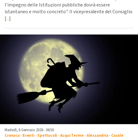
l’impegno delle Istituzioni pubbliche dovrà essere
istantaneo e molto concreto". Il vicepresidente del Consiglio
[
...
]
Martedì, 6 Gennaio 2026 - 06:50
Cronaca
-
Eventi
-
Spettacoli
-
Acqui Terme
-
Alessandria
-
Casale