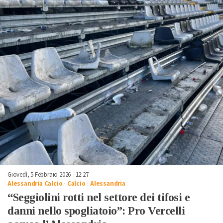
Giovedì, 5 Febbraio 2026 - 12:27
Alessandria Calcio
-
Calcio
-
Alessandria
“Seggiolini rotti nel settore dei tifosi e
danni nello spogliatoio”: Pro Vercelli