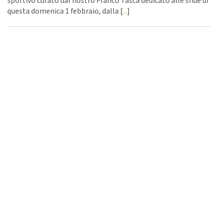
sportivo curato dal nostro Franco Tasca dedicato alle sfide di
questa domenica 1 febbraio, dalla [
...
]