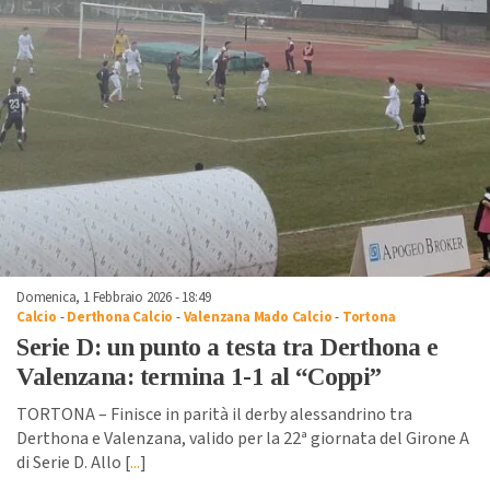
Domenica, 1 Febbraio 2026 - 18:49
Calcio
-
Derthona Calcio
-
Valenzana Mado Calcio
-
Tortona
Serie D: un punto a testa tra Derthona e
Valenzana: termina 1-1 al “Coppi”
TORTONA – Finisce in parità il derby alessandrino tra
Derthona e Valenzana, valido per la 22ª giornata del Girone A
di Serie D. Allo [
...
]