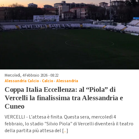
Mercoledì, 4 Febbraio 2026 - 08:22
Alessandria Calcio
-
Calcio
-
Alessandria
Coppa Italia Eccellenza: al “Piola” di
Vercelli la finalissima tra Alessandria e
Cuneo
VERCELLI - L'attesa è finita. Questa sera, mercoledì 4
febbraio, lo stadio "Silvio Piola" di Vercelli diventerà il teatro
della partita più attesa del [
...
]