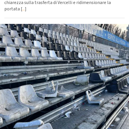
chiarezza sulla trasferta di Vercelli e ridimensionare la
portata [
...
]