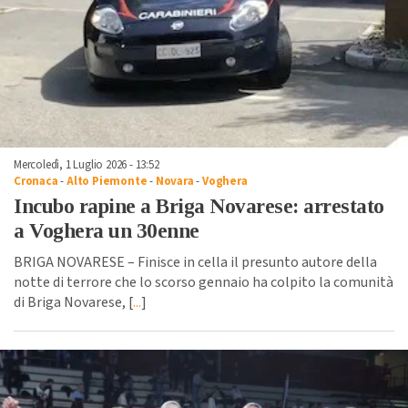
Mercoledì, 1 Luglio 2026 - 13:52
Cronaca
-
Alto Piemonte
-
Novara
-
Voghera
Incubo rapine a Briga Novarese: arrestato
a Voghera un 30enne
BRIGA NOVARESE – Finisce in cella il presunto autore della
notte di terrore che lo scorso gennaio ha colpito la comunità
di Briga Novarese, [
...
]