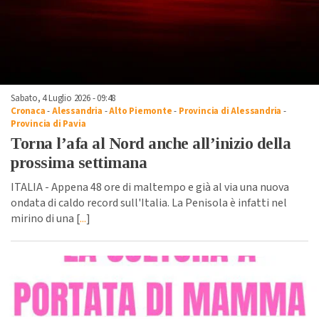
Sabato, 4 Luglio 2026 - 09:48
Cronaca
-
Alessandria
-
Alto Piemonte
-
Provincia di Alessandria
-
Provincia di Pavia
Torna l’afa al Nord anche all’inizio della
prossima settimana
ITALIA - Appena 48 ore di maltempo e già al via una nuova
ondata di caldo record sull'Italia. La Penisola è infatti nel
mirino di una [
...
]