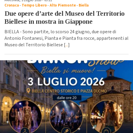
Cronaca
-
Tempo Libero
-
Alto Piemonte
-
Biella
Due opere d’arte del Museo del Territorio
Biellese in mostra in Giappone
BIELLA - Sono partite, lo scorso 24 giugno, due opere di
Antonio Fontanesi, Pianta e Pianta fra rocce, appartenenti al
Museo del Territorio Biellese [
...
]