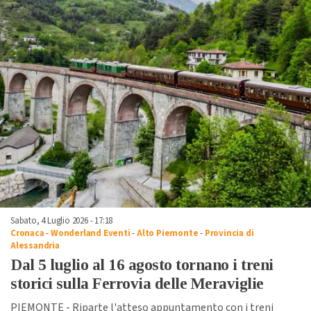
Sabato, 4 Luglio 2026 - 17:18
Cronaca
-
Wonderland Eventi
-
Alto Piemonte
-
Provincia di
Alessandria
Dal 5 luglio al 16 agosto tornano i treni
storici sulla Ferrovia delle Meraviglie
PIEMONTE - Riparte l'atteso appuntamento con i treni