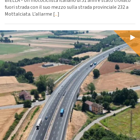
BIELLA - Un motociclista italiano di 51 anni è stato trovato
fuori strada con il suo mezzo sulla strada provinciale 232 a
Mottalciata. L’allarme [
...
]