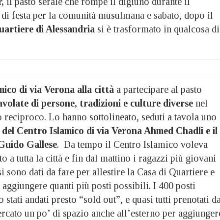
r,
il pasto serale che rompe il digiuno durante il
i festa per la comunità musulmana e sabato, dopo il
uartiere di Alessandria
si è trasformato in qualcosa di
mico di via Verona
alla città
a partecipare al pasto
volate di persone, tradizioni e culture diverse
nel
o reciproco. Lo hanno sottolineato, seduti a tavola uno
del Centro Islamico di via Verona Ahmed Chadli e il
Guido Gallese
. Da tempo il Centro Islamico voleva
o a tutta la città e fin dal mattino i ragazzi più giovani
i sono dati da fare per allestire la Casa di Quartiere e
 aggiungere quanti più posti possibili. I 400 posti
 stati andati presto “sold out”, e quasi tutti prenotati d
cercato un po’ di spazio anche all’esterno per aggiunger