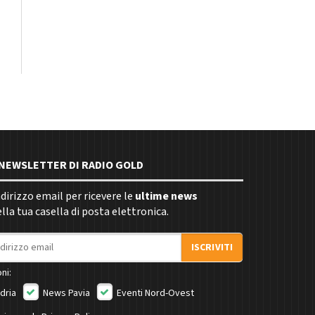
E NEWSLETTER DI RADIO GOLD
indirizzo email per ricevere le
ultime news
la tua casella di posta elettronica.
ISCRIVITI
ni:
dria
News Pavia
Eventi Nord-Ovest