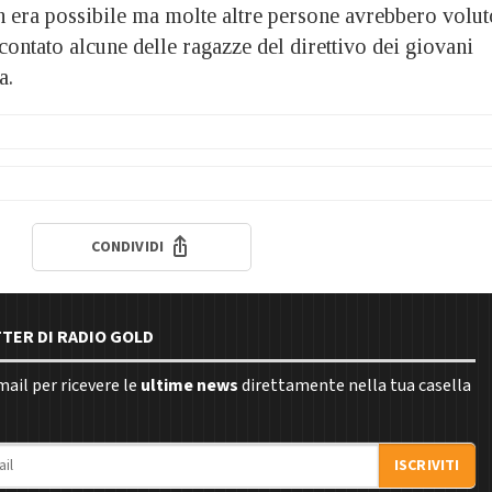
on era possibile ma molte altre persone avrebbero volut
contato alcune delle ragazze del direttivo dei giovani
a.
CONDIVIDI
TTER DI RADIO GOLD
email per ricevere le
ultime news
direttamente nella tua casella
ISCRIVITI