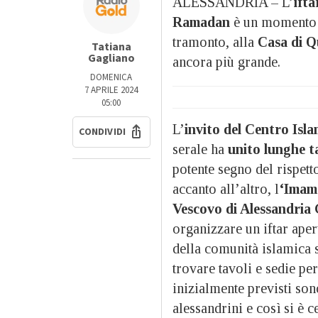
ALESSANDRIA – L’
ifta
Ramadan
è un momento d
tramonto, alla
Casa di Q
Tatiana
Gagliano
ancora più grande.
DOMENICA
7 APRILE 2024
05:00
L’
invito del Centro Isla
CONDIVIDI
serale ha
unito lunghe ta
potente segno del rispett
accanto all’altro, l
‘Imam 
Vescovo di Alessandria 
organizzare un iftar apert
della comunità islamica s
trovare tavoli e sedie per
inizialmente previsti sono
alessandrini e così si è 