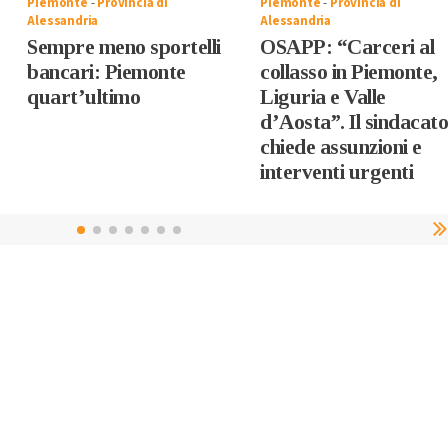
Piemonte
-
Provincia di
Piemonte
-
Provincia di
Alessandria
Alessandria
Sempre meno sportelli
OSAPP: “Carceri al
bancari: Piemonte
collasso in Piemonte,
quart’ultimo
Liguria e Valle
d’Aosta”. Il sindacat
chiede assunzioni e
interventi urgenti