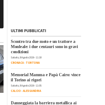
ULTIMI PUBBLICATI
Scontro tra due moto e un trattore a
Monleale: i due centauri sono in gravi
condizioni
Sabato, 8 Agosto 2026 - 11:18
CRONACA
-
TORTONA
Memorial Mamma e Papà Cairo: vince
il Torino ai rigori
Martedì, 28 Luglio 2026 - 05:34
Cronaca
-
Alessandria
-
Provi
Sabato, 8 Agosto 2026 - 11:05
di Alessandria
CALCIO
-
ALESSANDRIA
Indice sport Sole24
Giovedì, 30 Luglio 2026 - 07:59
l’Alessandrino brill
Cronaca
-
Alessandria
Danneggiata la barriera metallica ai