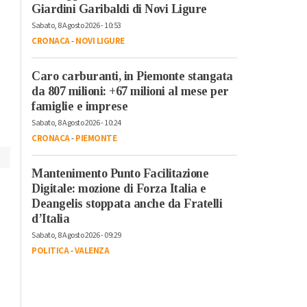
Casa di prostituzione
per basket e tennis
Giardini Garibaldi di Novi Ligure
in un locale a Lonato
Sabato, 8 Agosto 2026 - 10:53
del Garda: dall’alba
CRONACA
-
NOVI LIGURE
perquisizioni anche
nell’Alessandrino
Caro carburanti, in Piemonte stangata
o
da 807 milioni: +67 milioni al mese per
famiglie e imprese
Sabato, 8 Agosto 2026 - 10:24
CRONACA
-
PIEMONTE
Mantenimento Punto Facilitazione
Digitale: mozione di Forza Italia e
Deangelis stoppata anche da Fratelli
d’Italia
Sabato, 8 Agosto 2026 - 09:29
POLITICA
-
VALENZA