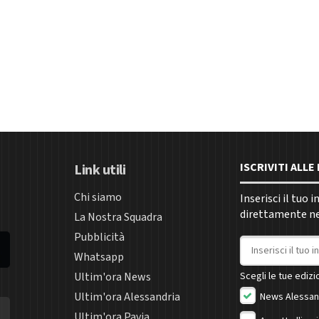
ISCRIVITI ALL
Link utili
Chi siamo
Inserisci il tuo 
direttamente nel
La Nostra Squadra
Pubblicità
Indirizzo email
Whatsapp
Ultim'ora News
Scegli le tue edizio
Ultim'ora Alessandria
News Alessan
Ultim'ora Pavia